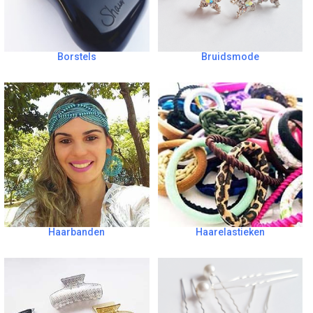
Borstels
Bruidsmode
Haarbanden
Haarelastieken