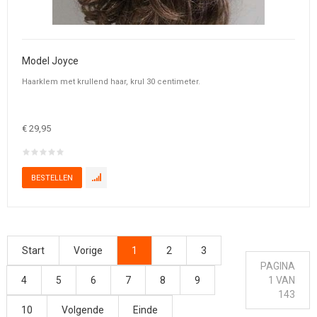
Model Joyce
Haarklem met krullend haar, krul 30 centimeter.
€ 29,95
Start
Vorige
1
2
3
PAGINA
4
5
6
7
8
9
1 VAN
143
10
Volgende
Einde