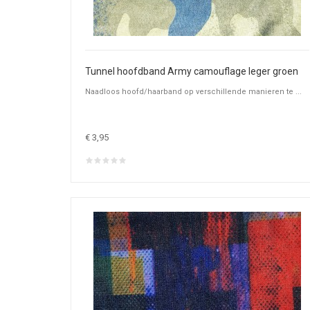
Tunnel hoofdband Army camouflage leger groen
Naadloos hoofd/haarband op verschillende manieren te ...
€ 3,95