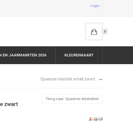
Login
0
N EN JAARMARKTEN 2026
KLEURENKAART
Spaanse elastiek small zwart
Terug naar: Spaanse elastieken
ge zwart