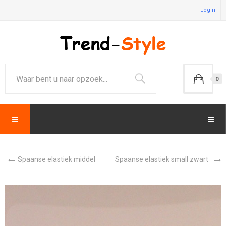
Login
0
Spaanse elastiek middel
Spaanse elastiek small zwart