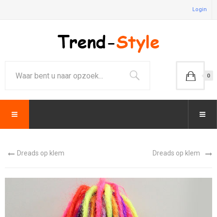
Login
0
Dreads op klem
Dreads op klem