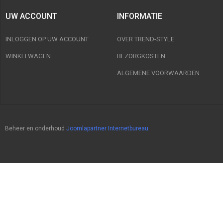
UW ACCOUNT
INFORMATIE
INLOGGEN OP UW ACCOUNT
OVER TREND-STYLE
WINKELWAGEN
BEZORGKOSTEN
ALGEMENE VOORWAARDEN
Beheer en onderhoud
Joomlapartner Internetbureau