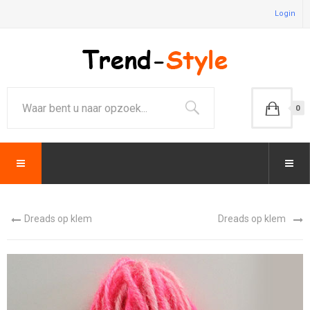
Login
0
Dreads op klem
Dreads op klem