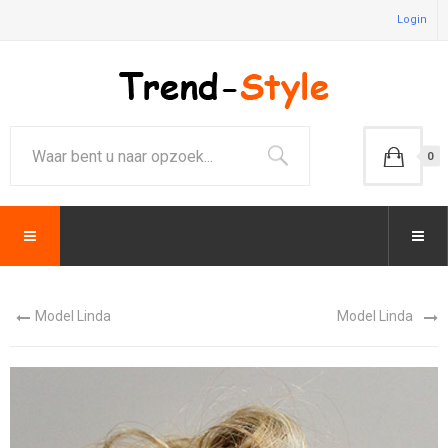
Login
0
Model Linda
Model Linda