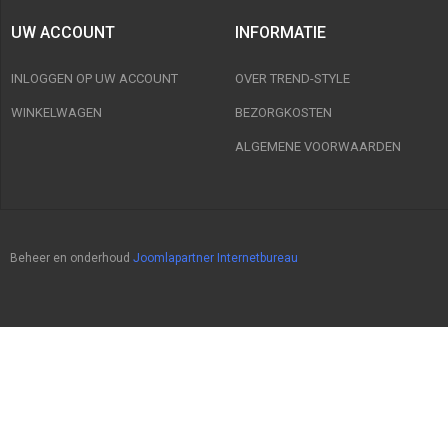
UW ACCOUNT
INFORMATIE
INLOGGEN OP UW ACCOUNT
OVER TREND-STYLE
WINKELWAGEN
BEZORGKOSTEN
ALGEMENE VOORWAARDEN
Beheer en onderhoud
Joomlapartner Internetbureau