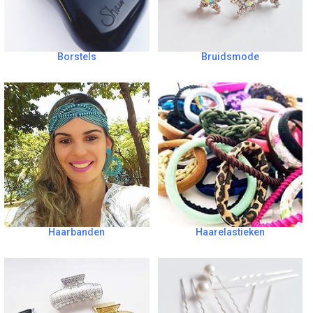
Borstels
Bruidsmode
Haarbanden
Haarelastieken